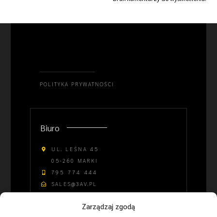
POLITYKA PRYWATNOŚCI
Biuro
UL. LEŚNA 45
05-260 MARKI
795 774 444
SALES@3AV.PL
08:00 - 16:00
Zarządzaj zgodą